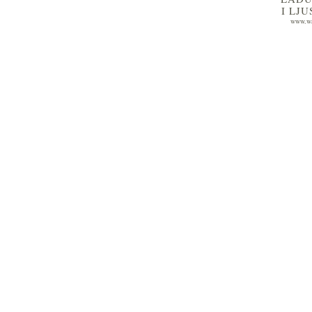
I LJ
www.wa