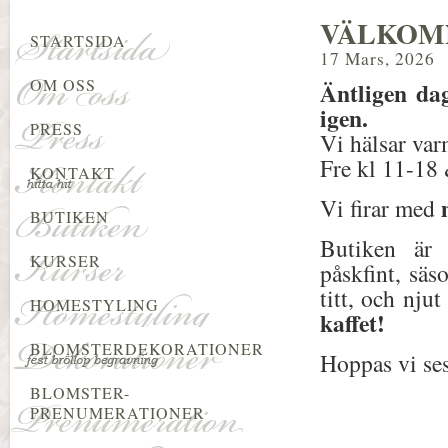
VÄLKOMN
STARTSIDA
17 Mars, 2026
OM OSS
Äntligen 
igen.
PRESS
Vi hälsar v
Fre kl 11-18 
KONTAKT
Vi firar med
BUTIKEN
Butiken är 
KURSER
påskfint, sä
titt, och njut
HOMESTYLING
kaffet!
BLOMSTERDEKORATIONER
Hoppas vi se
BLOMSTER-
PRENUMERATIONER