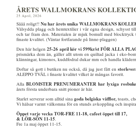
ÅRETS WALLMOKRANS KOLLEKTI
25 April, 2026
Nu har årets unika WALLMOKRANS KOLLEKTIO
Sååå roligt!!
Välsydda plagg och hemtextilier i vår egna design, schysst til
och tar fram den. Materialen är mjuk bomull med blocktryck t
finaste kvalitet. (Väntar fortfarande på linne-plaggen)
25-26 april kör vi 599kr/st FÖR ALLA PLA
Den här helgen
prismärka dem än, gäller allt utom en quiltad jacka i eko-bom
klänningar, kimonos, kuddfodral dukar mm och handla kläderna t
storlever
Doftar så gott i butiken nu också, då jag just fått en
ALEPPO TVÅL i finaste kvalitet vilket är mångas favorit.
BLOMSTER PRENUMERANTER har lyxiga rosbukett
Alla
årets första underbara snitt pioner är här.
goda belgiska våfflor,
Starlet serverar som alltid sina
toasts, ch
Vi hälsar varmt välkomna för en stunds avkoppling och inspira
Öppet varje vecka TOR-FRE 11-18, cafeet öppet till 17,
& LÖR-SÖN 11-15
.
Fre 1a maj öppet 11-15.