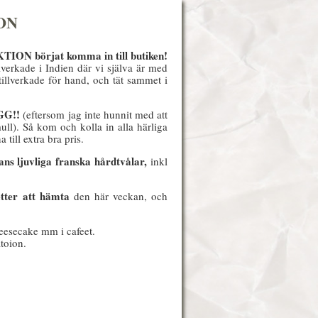
ON
N börjat komma in till butiken!
lverkade i Indien där vi själva är med
illverkade för hand, och tät sammet i
GG!!
(eftersom jag inte hunnit med att
ull). Så kom och kolla in alla härliga
ill extra bra pris.
ans ljuvliga franska hårdtvålar,
inkl
er att hämta
den här veckan, och
eesecake mm i cafeet.
toion.