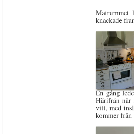
Matrummet le
knackade fram
En gång leder
Härifrån når
vitt, med ins
kommer från 