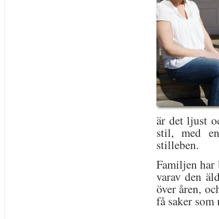
är det ljust o
stil, med e
stilleben.
Familjen har b
varav den äld
över åren, och
få saker som 