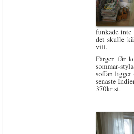
funkade inte 
det skulle kä
vitt.
Färgen får k
sommar-stylad
soffan ligger
senaste Indie
370kr st.