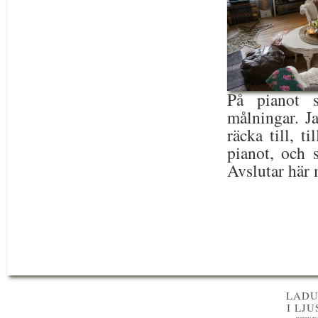
På pianot s
målningar. Ja
räcka till, t
pianot, och s
Avslutar här 
LADU
I LJ