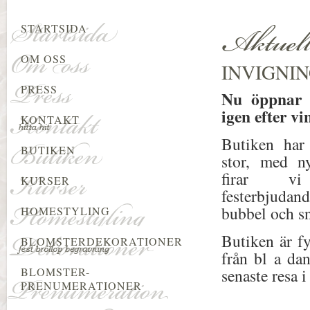
Aktuell
STARTSIDA
OM OSS
INVIGNIN
PRESS
Nu öppnar 
igen efter v
KONTAKT
Butiken har 
BUTIKEN
stor, med n
firar v
KURSER
festerbjudan
bubbel och s
HOMESTYLING
Butiken är f
BLOMSTERDEKORATIONER
från bl a da
BLOMSTER-
senaste resa i
PRENUMERATIONER