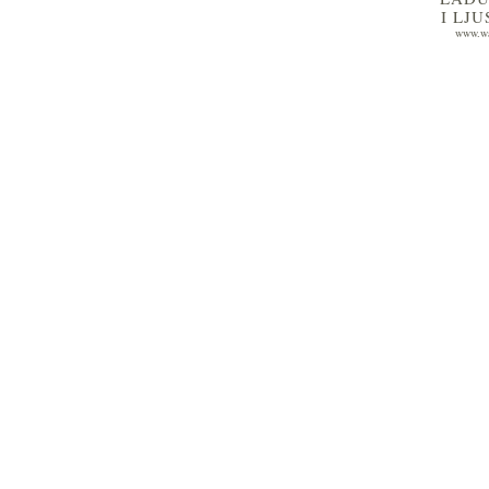
I LJ
www.wa