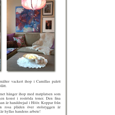
mälter vackert ihop i Camillas palett
blått.
et hänger ihop med matplatsen som
en konst i roströda toner. Den fina
an är handdrejad i Höör. Koppar från
n rosa pläden över stolsryggen är
r hyllas handens arbete!