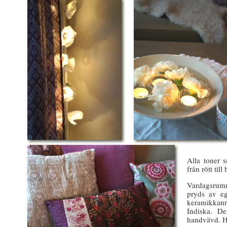
Alla toner s
från rött till 
Vardagsrumm
pryds av eg
keramikkann
Indiska. De
handvävd. Hä