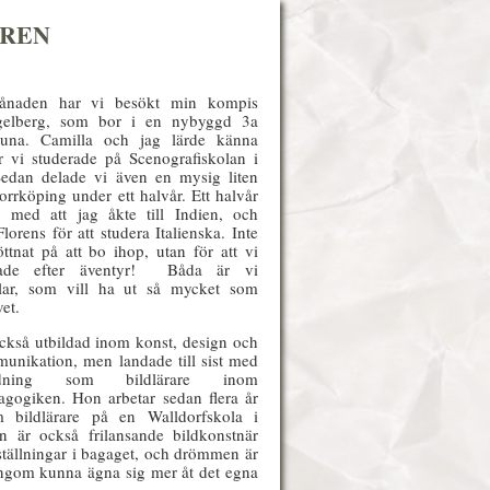
ÄREN
naden har vi besökt min kompis
gelberg, som bor i en nybyggd 3a
tuna. Camilla och jag lärde känna
r vi studerade på Scenografiskolan i
 Sedan delade vi även en mysig liten
orrköping under ett halvår. Ett halvår
 med att jag åkte till Indien, och
Florens för att studera Italienska. Inte
röttnat på att bo ihop, utan för att vi
tade efter äventyr! Båda är vi
älar, som vill ha ut så mycket som
vet.
ckså utbildad inom konst, design och
unikation, men landade till sist med
dning som bildlärare inom
agogiken. Hon arbetar sedan flera år
m bildlärare på en Walldorfskola i
n är också frilansande bildkonstnär
ställningar i bagaget, och drömmen är
ingom kunna ägna sig mer åt det egna