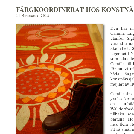
FÄRGKOORDINERAT HOS KONSTN
14 November, 2012
Den här må
Camilla En
utanför Sig
varandra nä
Skellefteå.
lägenhet i N
som slutade
Camilla till 
för att vi t
båda läng
konstnärssj
möjligt av li
Camilla är o
grafisk komm
en utbil
Walldorfped
tillbaka so
Sigtuna. Ho
med flera ut
att så smån