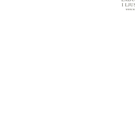
I LJ
www.wa