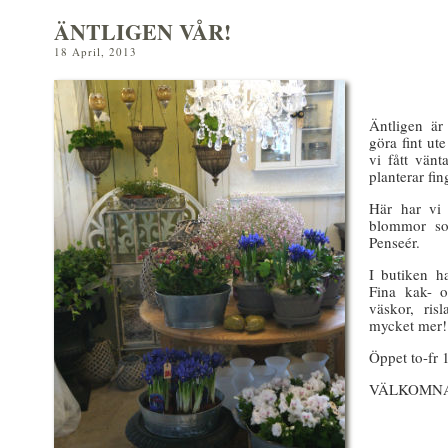
ÄNTLIGEN VÅR!
18 April, 2013
Äntligen är
göra fint ut
vi fått vänt
planterar fin
Här har vi 
blommor som
Penseér.
I butiken ha
Fina kak- o
väskor, ris
mycket mer!
Öppet to-fr 
VÄLKOMN