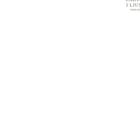
I LJ
www.wa