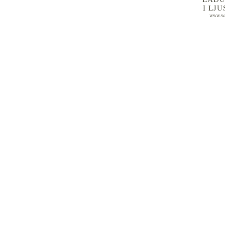
I LJ
www.wa