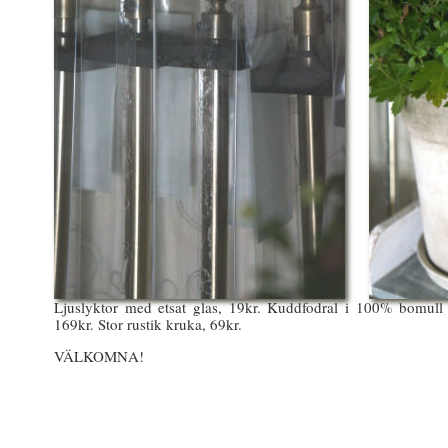
Ljuslyktor med etsat glas, 19kr. Kuddfodral i 100% bomull 
169kr. Stor rustik kruka, 69kr.
VÄLKOMNA!