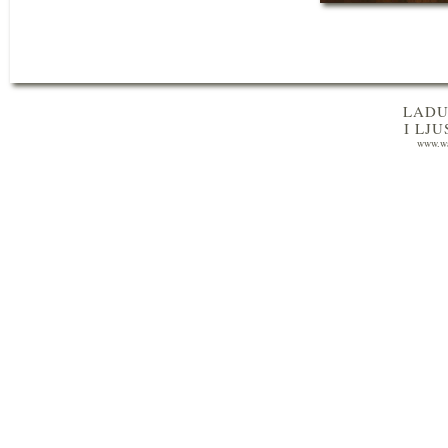
LADU
I LJ
www.wa