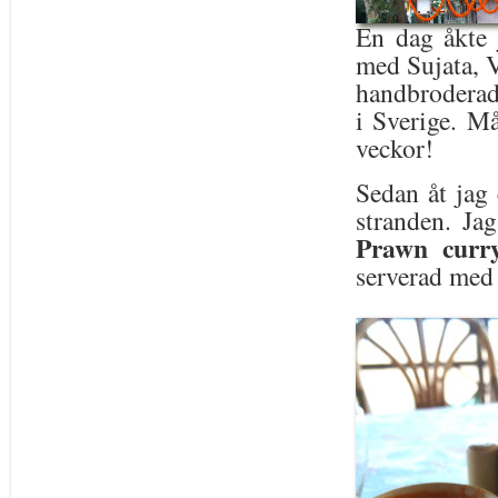
En dag åkte 
med Sujata, 
handbroderade
i Sverige. M
veckor!
Sedan åt jag
stranden. Jag
Prawn curry
serverad med 