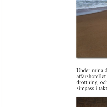
Under mina da
affärshotelle
drottning oc
simpass i tak