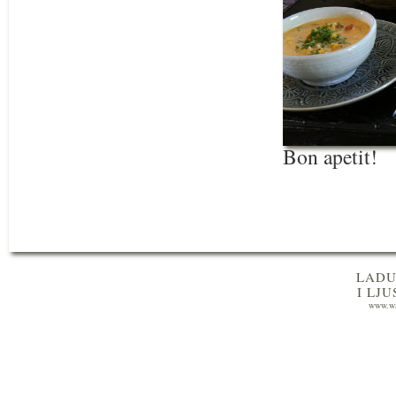
Bon apetit!
LADU
I LJ
www.wa