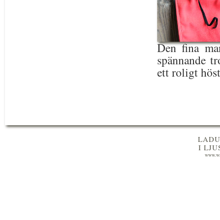
Den fina mant
spännande tro
ett roligt hös
LADU
I LJ
www.wa