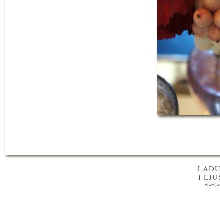
LADU
I LJ
www.wa