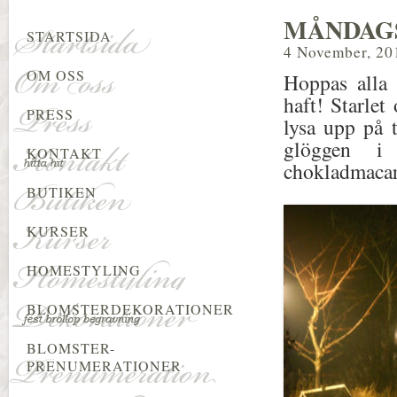
MÅNDAGS
STARTSIDA
4 November, 20
OM OSS
Hoppas alla 
haft! Starle
PRESS
lysa upp på 
glöggen i 
KONTAKT
chokladmacaro
BUTIKEN
KURSER
HOMESTYLING
BLOMSTERDEKORATIONER
BLOMSTER-
PRENUMERATIONER