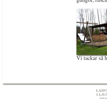
Vi tackar så 
LADU
I LJ
www.wa