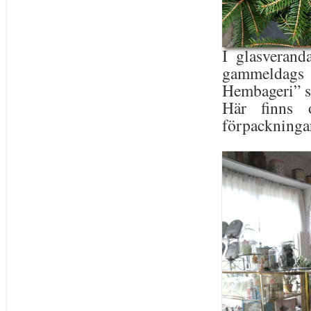
I glasverand
gammeldags
Hembageri” s
Här finns 
förpackninga