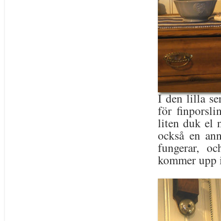
I den lilla s
för finporsli
liten duk el
också en an
fungerar, o
kommer upp i