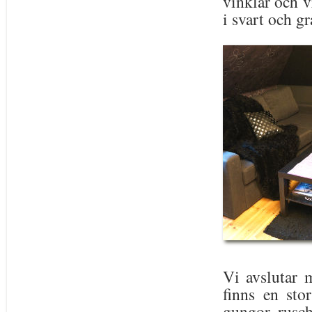
vinklar och vr
i svart och gr
Vi avslutar 
finns en sto
gungor, rusch