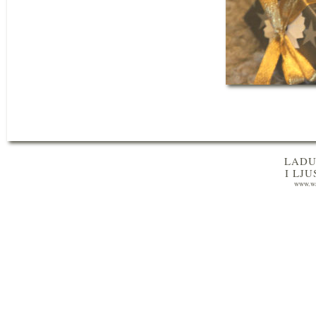
LADU
I LJ
www.wa