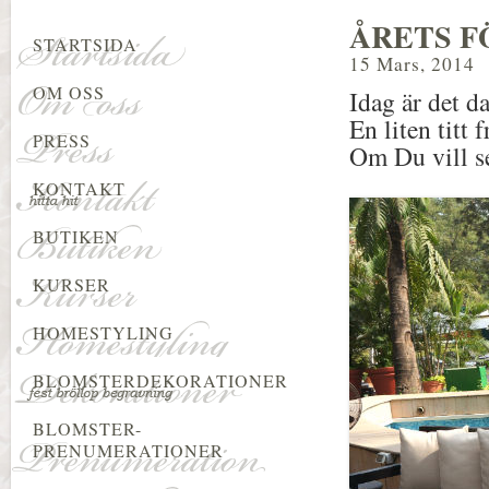
ÅRETS F
STARTSIDA
15 Mars, 2014
OM OSS
Idag är det da
En liten titt
PRESS
Om Du vill s
KONTAKT
BUTIKEN
KURSER
HOMESTYLING
BLOMSTERDEKORATIONER
BLOMSTER-
PRENUMERATIONER