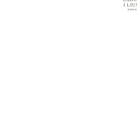
I LJ
www.wa