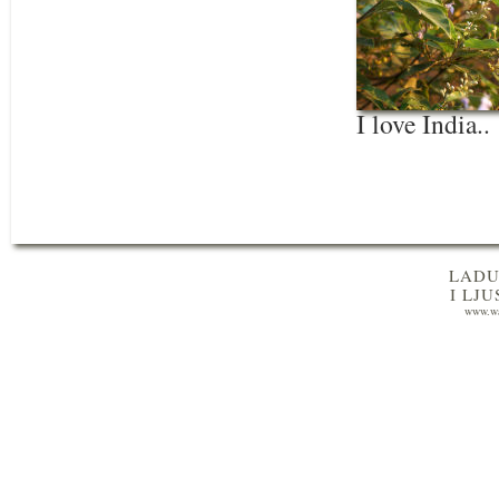
I love India..
LADU
I LJ
www.wa