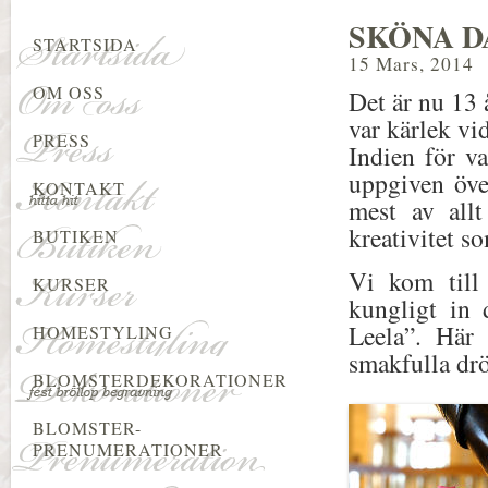
SKÖNA D
STARTSIDA
15 Mars, 2014
OM OSS
Det är nu 13 å
var kärlek vi
PRESS
Indien för va
uppgiven öve
KONTAKT
mest av allt
kreativitet s
BUTIKEN
Vi kom till
KURSER
kungligt in 
Leela”. Här 
HOMESTYLING
smakfulla dr
BLOMSTERDEKORATIONER
BLOMSTER-
PRENUMERATIONER