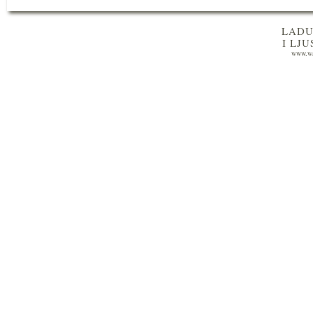
LADU
I LJ
www.wa