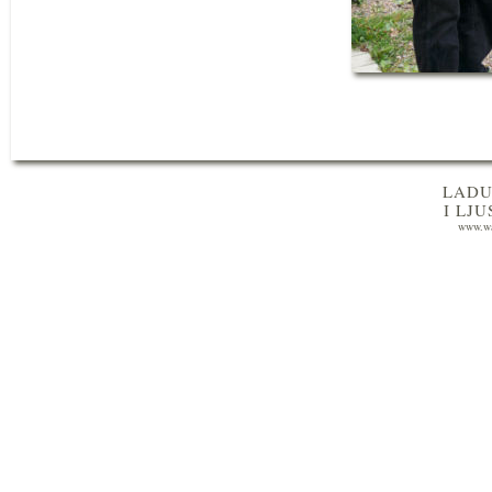
LADU
I LJ
www.wa