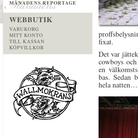
MÅNADENS REPORTAGE
WEBBUTIK
VARUKORG
proffsbelysn
MITT KONTO
fixat.
TILL KASSAN
KÖPVILLKOR
Det var jätte
cowboys och 
en välkomsts
bas. Sedan bl
hela natten…