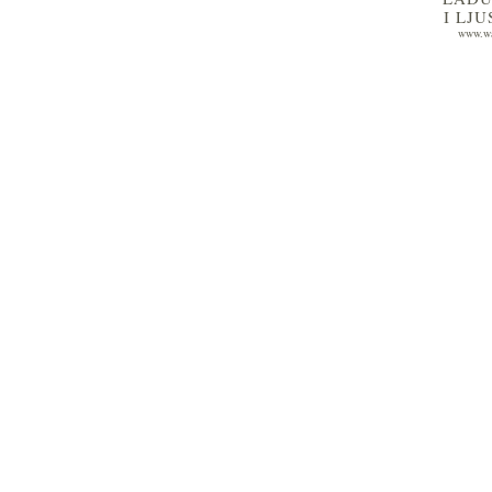
I LJ
www.wa