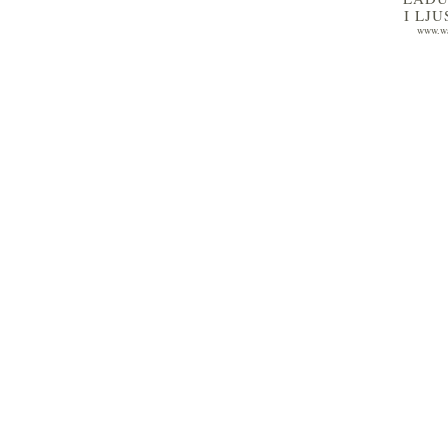
I LJ
www.wa