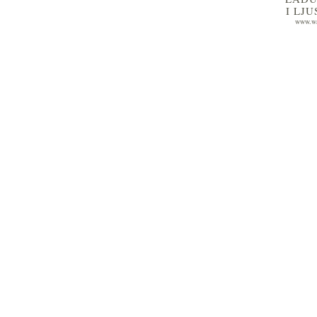
I LJ
www.wa