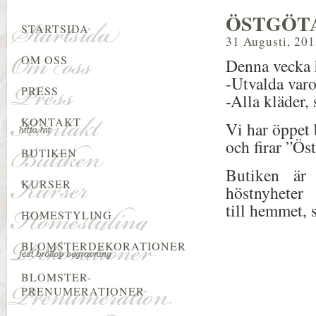
ÖSTGÖTA
STARTSIDA
31 Augusti, 20
OM OSS
Denna vecka 
-Utvalda varo
PRESS
-Alla kläder, 
KONTAKT
Vi har öppet
och firar ”Ö
BUTIKEN
Butiken är
KURSER
höstnyheter
till hemmet, 
HOMESTYLING
BLOMSTERDEKORATIONER
BLOMSTER-
PRENUMERATIONER