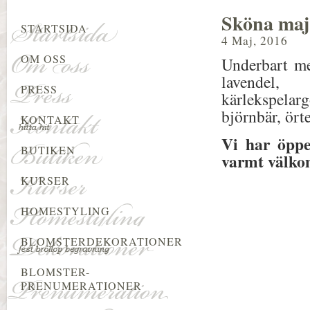
Sköna maj
STARTSIDA
4 Maj, 2016
OM OSS
Underbart me
lavendel, 
PRESS
kärlekspelarg
björnbär, ört
KONTAKT
Vi har öppe
BUTIKEN
varmt välkom
KURSER
HOMESTYLING
BLOMSTERDEKORATIONER
BLOMSTER-
PRENUMERATIONER