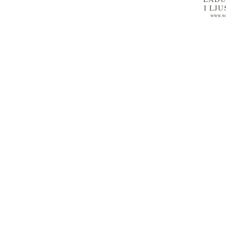
I LJ
www.wa