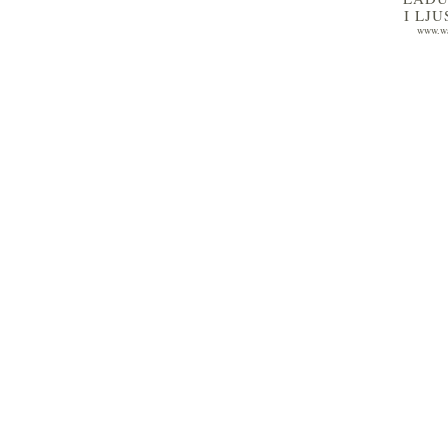
I LJ
www.wa