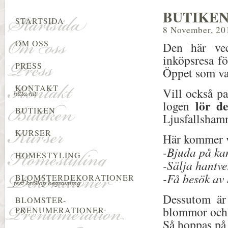
BUTIKEN
STARTSIDA
8 November, 20
OM OSS
Den här vec
inköpsresa fö
PRESS
Öppet som van
KONTAKT
Vill också pas
lör d
logen
BUTIKEN
Ljusfallshamm
KURSER
Här kommer v
-Bjuda på ka
HOMESTYLING
-Sälja hantve
-Få besök av 
BLOMSTERDEKORATIONER
Dessutom är 
BLOMSTER-
blommor och 
PRENUMERATIONER
Så hoppas på 