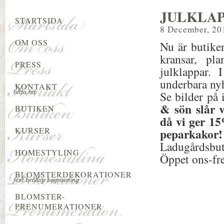
JULKLAP
STARTSIDA
8 December, 20
OM OSS
Nu är butike
kransar, pl
PRESS
julklappar.
underbara nyh
KONTAKT
Se bilder på
& sön slår
BUTIKEN
då vi ger 15
KURSER
peparkakor!
Ladugårdsbut
HOMESTYLING
Öppet ons-fre
BLOMSTERDEKORATIONER
BLOMSTER-
PRENUMERATIONER