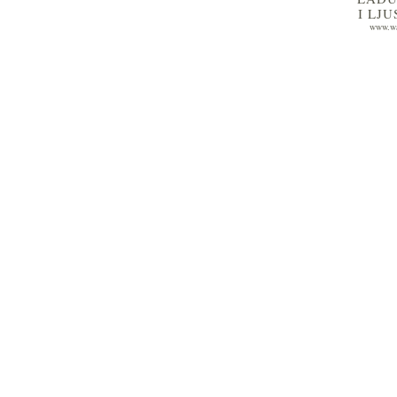
I LJ
www.wa