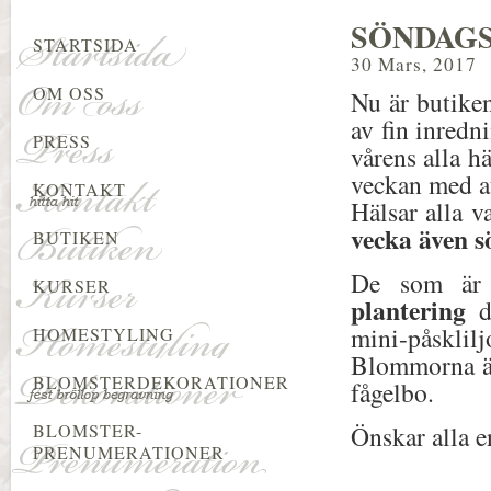
SÖNDAG
STARTSIDA
30 Mars, 2017
OM OSS
Nu är butike
av fin inredn
PRESS
vårens alla h
veckan med at
KONTAKT
Hälsar alla 
vecka även s
BUTIKEN
De som ä
KURSER
plantering
de
mini-påsklilj
HOMESTYLING
Blommorna är
BLOMSTERDEKORATIONER
fågelbo.
BLOMSTER-
Önskar alla e
PRENUMERATIONER