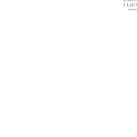
I LJ
www.wa