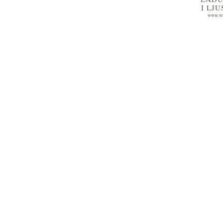
I LJ
www.wa