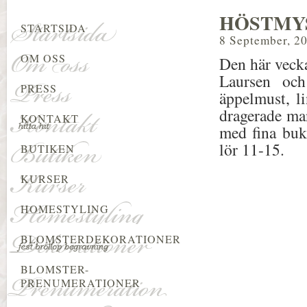
HÖSTMY
STARTSIDA
8 September, 2
OM OSS
Den här vecka
Laursen och
PRESS
äppelmust, l
dragerade man
KONTAKT
med fina buk
lör 11-15.
BUTIKEN
KURSER
HOMESTYLING
BLOMSTERDEKORATIONER
BLOMSTER-
PRENUMERATIONER