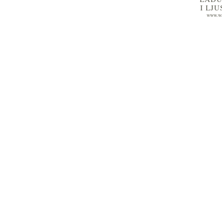
I LJ
www.wa