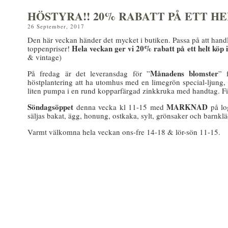
HÖSTYRA!! 20% RABATT PÅ ETT HE
26 September, 2017
Den här veckan händer det mycket i butiken. Passa på att hand
Hela veckan
ger vi 20% rabatt på ett helt köp i
toppenpriser!
& vintage)
Månadens blomster
På fredag är det leveransdag för ”
” 
höstplantering att ha utomhus med en limegrön special-ljung,
liten pumpa i en rund kopparfärgad zinkkruka med handtag. Fin
Söndagsöppet
MARKNAD
denna vecka kl 11-15 med
på lo
säljas bakat, ägg, honung, ostkaka, sylt, grönsaker och barnklä
Varmt välkomna hela veckan ons-fre 14-18 & lör-sön 11-15.