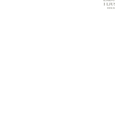
I LJ
www.wa