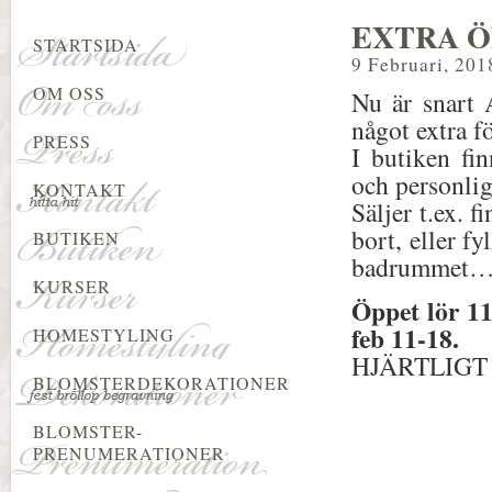
EXTRA Ö
STARTSIDA
9 Februari, 201
OM OSS
Nu är snart 
något extra fö
PRESS
I butiken fin
och personlig
KONTAKT
Säljer t.ex. f
bort, eller f
BUTIKEN
badrummet
KURSER
Öppet lör 11
feb 11-18.
HOMESTYLING
HJÄRTLIGT
BLOMSTERDEKORATIONER
BLOMSTER-
PRENUMERATIONER