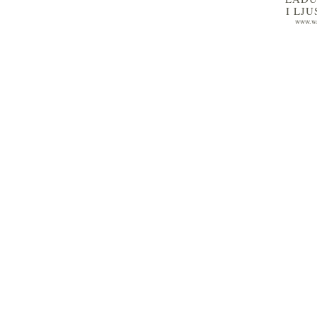
I LJ
www.wa