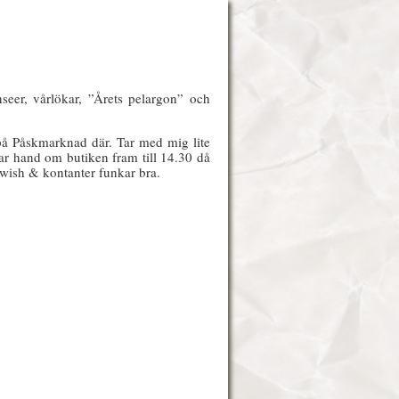
nseer, vårlökar, ”Årets pelargon” och
å på Påskmarknad där. Tar med mig lite
tar hand om butiken fram till 14.30 då
Swish & kontanter funkar bra.