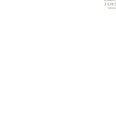
I LJ
www.wa