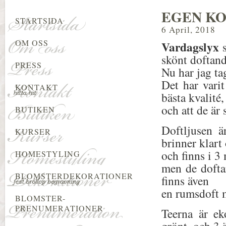
EGEN KO
STARTSIDA
6 April, 2018
OM OSS
Vardagslyx
s
skönt doftand
PRESS
Nu har jag ta
Det har vari
KONTAKT
bästa kvalité,
och att de är
BUTIKEN
Doftljusen ä
KURSER
brinner klart
och finns i 3
HOMESTYLING
men de doftar
BLOMSTERDEKORATIONER
finns även
en rumsdoft 
BLOMSTER-
PRENUMERATIONER
Teerna är ek