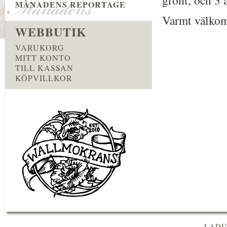
grönt, och 3 ä
MÅNADENS REPORTAGE
Varmt välkomn
WEBBUTIK
VARUKORG
MITT KONTO
TILL KASSAN
KÖPVILLKOR
LADU