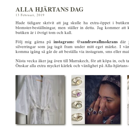
ALLA HJÄRTANS DAG
13 Februari, 2019
Hade tidigare skrivit att jag skulle ha extra-öppet i butike
blomster-beställningar, men ställer in detta. Jag kommer att kö
butiken är i övrigt tom och kall.
instagram: @sandrawallmokrans
Följ mig gärna på
där j
silverringar som jag tagit fram under mitt eget märke. I v
komma igång så går de att beställa via instagram, sms eller mai
Nästa vecka åker jag även till Marrakech, för att köpa in, och t
Önskar alla extra mycket kärlek och vänlighet på Alla-hjärtans