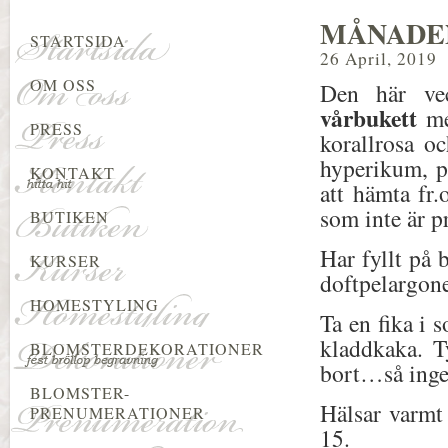
MÅNADE
STARTSIDA
26 April, 2019
OM OSS
Den här vec
vårbukett
med
PRESS
korallrosa o
hyperikum, på
KONTAKT
att hämta fr.
som inte är p
BUTIKEN
Har fyllt på 
KURSER
doftpelargon
HOMESTYLING
Ta en fika i 
kladdkaka. T
BLOMSTERDEKORATIONER
bort…så inge
BLOMSTER-
Hälsar varmt
PRENUMERATIONER
15.