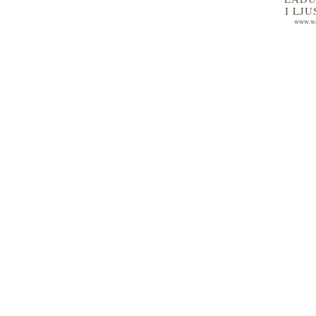
I LJ
www.wa