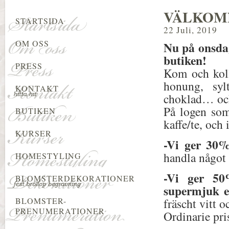
VÄLKOM
STARTSIDA
22 Juli, 2019
OM OSS
Nu på onsda
butiken!
PRESS
Kom och koll
honung, syl
KONTAKT
choklad… och
På logen som
BUTIKEN
kaffe/te, och
KURSER
-Vi ger 3
handla något t
HOMESTYLING
-Vi ger 5
BLOMSTERDEKORATIONER
supermjuk e
BLOMSTER-
fräscht vitt 
PRENUMERATIONER
Ordinarie pri