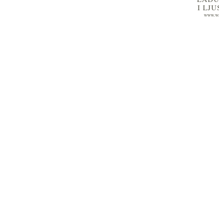
I LJ
www.wa