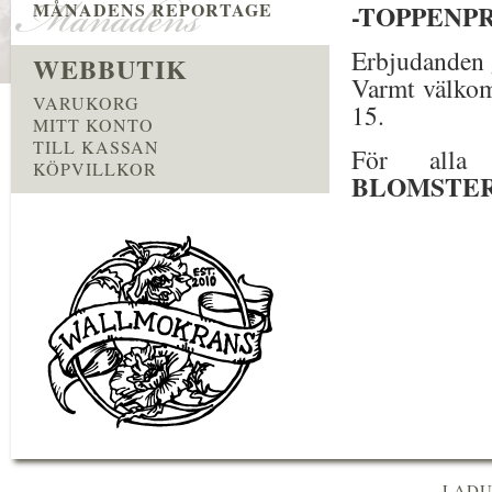
MÅNADENS REPORTAGE
-TOPPENPRIS 
Erbjudanden g
WEBBUTIK
Varmt välkom
VARUKORG
15.
MITT KONTO
TILL KASSAN
För alla 
KÖPVILLKOR
BLOMSTE
LADU