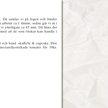
0. Då samlas vi på logen och binder
i arbetar ca 1 timme, sedan går vi in i
vi ytterligare ca 45 min. Då finns det
s med att de som önskar kan handla i
åd och band +kaffe/te & cupcake. Den
mozarella+torkade tomater för 39kr.
.