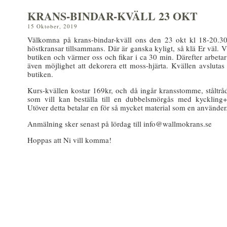
KRANS-BINDAR-KVÄLL 23 OKT
15 Oktober, 2019
Välkomna på krans-bindar-kväll ons den 23 okt kl 18-20.3
höstkransar tillsammans. Där är ganska kyligt, så klä Er väl. V
butiken och värmer oss och fikar i ca 30 min. Därefter arbetar 
även möjlighet att dekorera ett moss-hjärta. Kvällen avsluta
butiken.
Kurs-kvällen kostar 169kr, och då ingår kransstomme, ståltr
som vill kan beställa till en dubbelsmörgås med kyckling+
Utöver detta betalar en för så mycket material som en använder
Anmälning sker senast på lördag till info@wallmokrans.se
Hoppas att Ni vill komma!