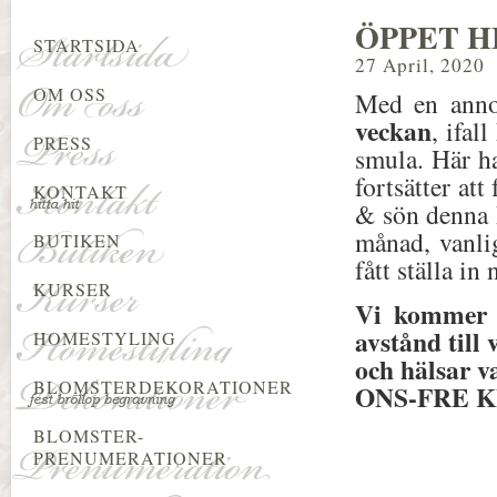
ÖPPET H
STARTSIDA
27 April, 2020
OM OSS
Med en annor
veckan
, ifal
PRESS
smula. Här ha
fortsätter at
KONTAKT
& sön denna h
månad, vanli
BUTIKEN
fått ställa in 
KURSER
Vi kommer ä
avstånd till
HOMESTYLING
och hälsar 
BLOMSTERDEKORATIONER
ONS-FRE KL
BLOMSTER-
PRENUMERATIONER