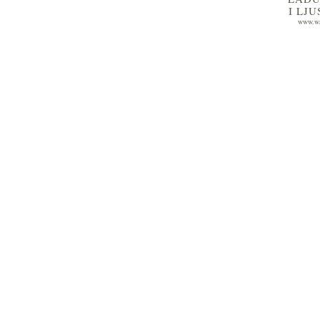
I LJ
www.wa