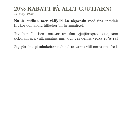
20% RABATT PÅ ALLT GJUTJÄRN!
13 Maj, 2020
butiken mer välfylld än någonsin
Nu är
med fina inrednin
krukor och andra tillbehör till hemmafixet.
Jag har fått hem massor av fina gjutjärnsprodukter, som 
ger denna vecka 20% raba
dekorationer, vattenmätare mm. och
pionbukette
Jag gör fina
r, och hälsar varmt välkomna ons-fre k