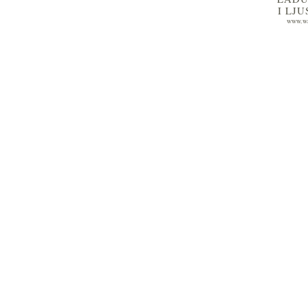
I LJ
www.wa