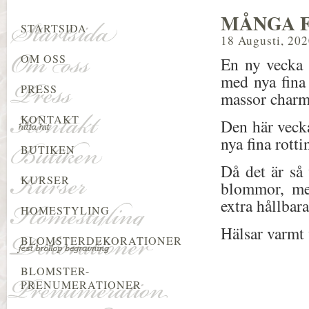
MÅNGA F
STARTSIDA
18 Augusti, 20
OM OSS
En ny vecka ä
med nya fina 
PRESS
massor charm
KONTAKT
Den här vecka
nya fina rott
BUTIKEN
Då det är så 
KURSER
blommor, men
extra hållba
HOMESTYLING
Hälsar varmt 
BLOMSTERDEKORATIONER
BLOMSTER-
PRENUMERATIONER