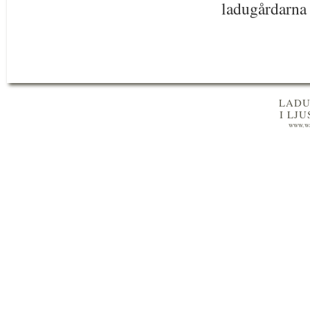
ladugårdarna 
LADU
I LJ
www.wa