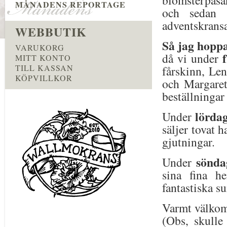
blomsterpåsa
MÅNADENS REPORTAGE
och sedan s
adventskrans
WEBBUTIK
Så jag hopp
VARUKORG
då vi under
MITT KONTO
TILL KASSAN
fårskinn, Le
KÖPVILLKOR
och Margaret
beställningar
lörda
Under
säljer tovat 
gjutningar.
sönda
Under
sina fina h
fantastiska s
Varmt välkomn
(Obs, skulle