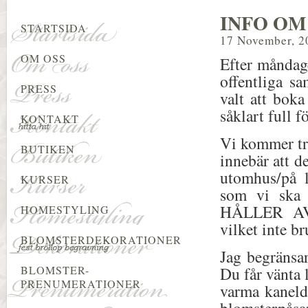
INFO OM
STARTSIDA
17 November, 2
OM OSS
Efter måndag
offentliga s
PRESS
valt att bok
såklart full f
KONTAKT
Vi kommer tro
BUTIKEN
innebär att de
utomhus/på l
KURSER
som vi ska 
HÅLLER A
HOMESTYLING
vilket inte b
BLOMSTERDEKORATIONER
Jag begränsar
BLOMSTER-
Du får vänta 
PRENUMERATIONER
varma kaneld