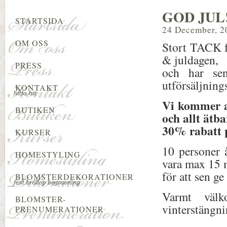
GOD JUL
STARTSIDA
24 December, 2
OM OSS
Stort TACK fö
& juldagen,
PRESS
och har s
utförsäljning
KONTAKT
Vi kommer a
BUTIKEN
och allt ätba
30% rabatt p
KURSER
10 personer å
HOMESTYLING
vara max 15 m
för att sen ge
BLOMSTERDEKORATIONER
Varmt väl
BLOMSTER-
vinterstängni
PRENUMERATIONER