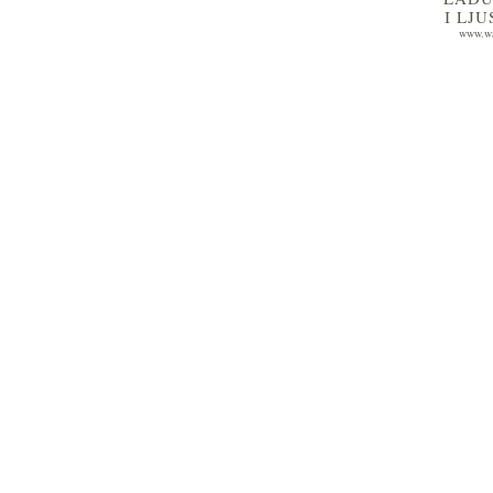
I LJ
www.wa