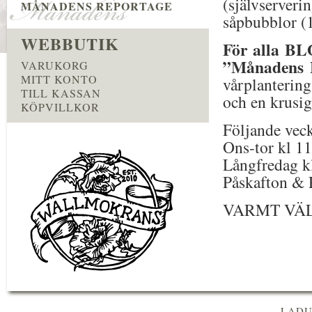
(självserver
MÅNADENS REPORTAGE
såpbubblor (1
WEBBUTIK
För alla B
”Månadens B
VARUKORG
MITT KONTO
vårplantering
TILL KASSAN
och en krusig
KÖPVILLKOR
Följande vec
Ons-tor kl 1
Långfredag k
Påskafton & 
VARMT VÄ
LADU