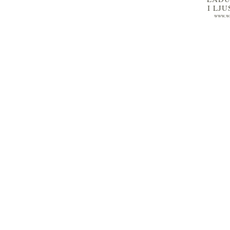
I LJ
www.wa