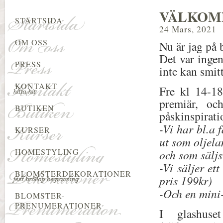
VÄLKOMN
STARTSIDA
24 Mars, 2021
OM OSS
Nu är jag på 
Det var ingen
PRESS
inte kan smit
KONTAKT
Fre kl 14-18
premiär, oc
BUTIKEN
påskinspirati
-Vi har bl.a 
KURSER
ut som oljel
HOMESTYLING
och som säljs
-Vi säljer ett
BLOMSTERDEKORATIONER
pris 199kr)
-Och en mini-
BLOMSTER-
PRENUMERATIONER
I glashuse