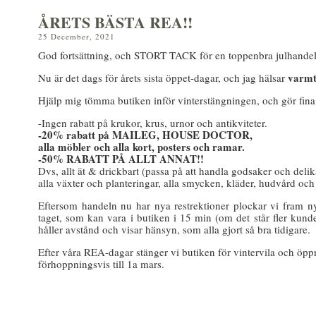
ÅRETS BÄSTA REA!!
25 December, 2021
God fortsättning, och STORT TACK för en toppenbra julhandel
varmt
Nu är det dags för årets sista öppet-dagar, och jag hälsar
Hjälp mig tömma butiken inför vinterstängningen, och gör fina 
-Ingen rabatt på krukor, krus, urnor och antikviteter.
-20% rabatt på MAILEG, HOUSE DOCTOR,
alla möbler och alla kort, posters och ramar.
-50% RABATT PÅ ALLT ANNAT!!
Dvs, allt ät & drickbart (passa på att handla godsaker och delika
alla växter och planteringar, alla smycken, kläder, hudvård och
Eftersom handeln nu har nya restrektioner plockar vi fram ny
taget, som kan vara i butiken i 15 min (om det står fler kund
håller avstånd och visar hänsyn, som alla gjort så bra tidigare.
Efter våra REA-dagar stänger vi butiken för vintervila och öppnar
förhoppningsvis till 1a mars.