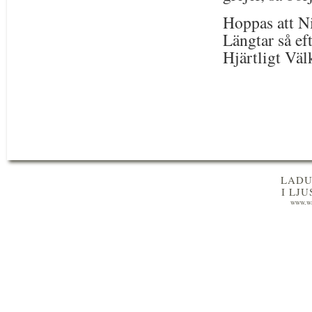
Hoppas att Ni
Längtar så eft
Hjärtligt Vä
LADU
I LJ
www.wa