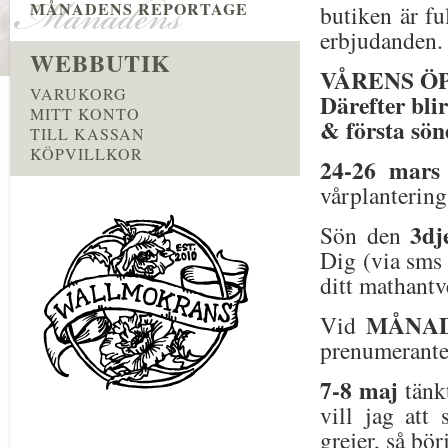
MÅNADENS REPORTAGE
butiken är ful
erbjudanden.
WEBBUTIK
VÅRENS Ö
VARUKORG
Därefter bli
MITT KONTO
& första sön
TILL KASSAN
KÖPVILLKOR
24-26 mars
vårplantering
3dj
Sön den
Dig (via sms 
ditt mathantv
MÅNA
Vid
prenumeranter
7-8 maj
tänkt
vill jag att
grejer, så bö