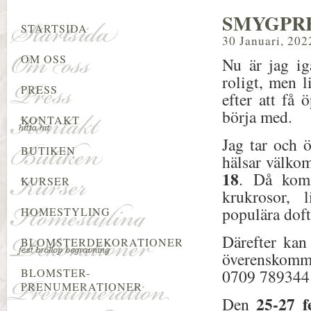
SMYGPRE
STARTSIDA
30 Januari, 202
OM OSS
Nu är jag ig
roligt, men l
PRESS
efter att få 
börja med.
KONTAKT
Jag tar och 
BUTIKEN
hälsar välk
18
. Då komm
KURSER
krukrosor, 
populära doft
HOMESTYLING
Därefter ka
BLOMSTERDEKORATIONER
överenskomme
BLOMSTER-
0709 789344
PRENUMERATIONER
25-27 f
Den