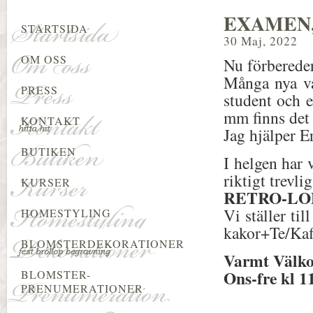
EXAMEN,
STARTSIDA
30 Maj, 2022
OM OSS
Nu förbereder
Många nya var
PRESS
student och e
mm finns det 
KONTAKT
Jag hjälper E
BUTIKEN
I helgen har 
riktigt trevlig
KURSER
RETRO-LO
Vi ställer ti
HOMESTYLING
kakor+Te/Kaff
BLOMSTERDEKORATIONER
Varmt Väl
Ons-fre kl 1
BLOMSTER-
PRENUMERATIONER