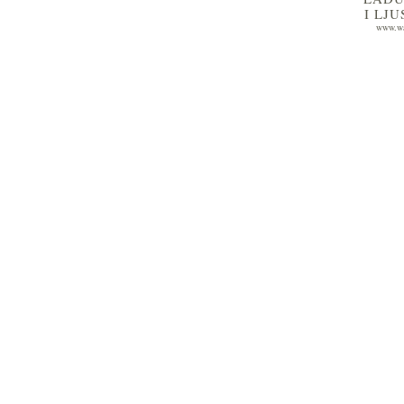
I LJ
www.wa