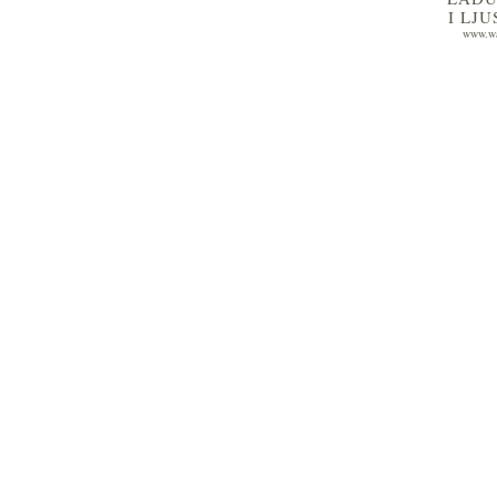
I LJ
www.wa