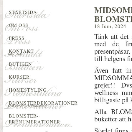
MIDSOM
STARTSIDA
BLOMST
OM OSS
18 Juni, 2024
Tänk att det
PRESS
med de fina
presentpåsar
KONTAKT
till helgens f
BUTIKEN
Även fått i
MIDSOMMAR
KURSER
grejer!! Dv
HOMESTYLING
wellness mm.
billigaste på 
BLOMSTERDEKORATIONER
Alla BLOM
BLOMSTER-
buketter att 
PRENUMERATIONER
Starlet finns 