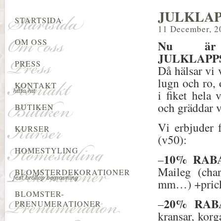
JULKLAP
STARTSIDA
11 December, 2
OM OSS
Nu är
JULKLAPP
PRESS
Då hälsar vi 
lugn och ro, 
KONTAKT
i fiket hela
och gräddar vå
BUTIKEN
Vi erbjuder
KURSER
(v50):
HOMESTYLING
10% RAB
–
Maileg (cha
BLOMSTERDEKORATIONER
mm…) +pricki
BLOMSTER-
20% RAB
–
PRENUMERATIONER
kransar, korg