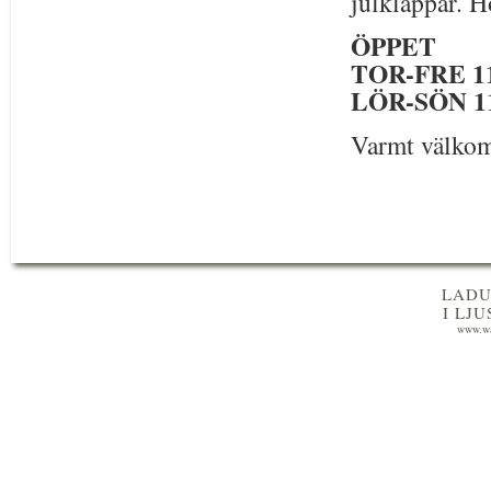
julklappar. H
ÖPPET
TOR-FRE 11-1
LÖR-SÖN 1
Varmt välko
LADU
I LJ
www.wa