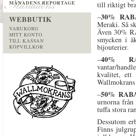
MÅNADENS REPORTAGE
till riktigt br
30% RAB
–
WEBBUTIK
Meraki. Så sk
VARUKORG
Även 30% RAB
MITT KONTO
smycken i äk
TILL KASSAN
bijouterier.
KÖPVILLKOR
40% RA
–
vantar/handl
kvalitet, et
Wallmokrans 
50% RAB
–
urnorna från 
tuffa stora r
Dessutom er
Finns julgrup